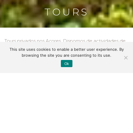
TOURS
Tours privados nos Açores. Dispomos de actividades de
dia inteiro ou meio dia, guiados pelos nossos Guias locais
This site uses cookies to enable a better user experience. By
browsing the site you are consenting to its use.
e certificados. Oferecemos experiências culturais,
Ok
caminhadas na natureza e turismo activo. Estamos
sediados no Faial, por isso, todos os tours no Pico
partem do Faial. Oferecemos 10% de desconto se
reservar três ou mais tours connosco. Se procura algo
mais específico, não hesite em contactar-nos. Ficamos
felizes em personalizar os nossos passeios às suas
necessidades.